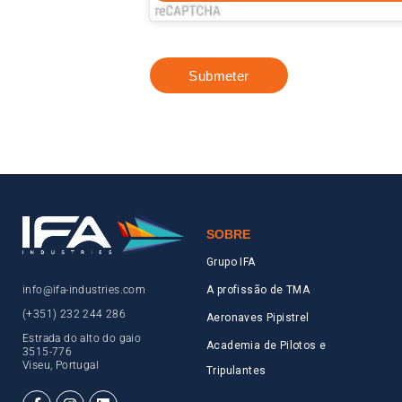
Submeter
SOBRE
Grupo IFA
info@ifa-industries.com
A profissão de TMA
(+351) 232 244 286
Aeronaves Pipistrel
Estrada do alto do gaio
Academia de Pilotos e
3515-776
Viseu, Portugal
Tripulantes