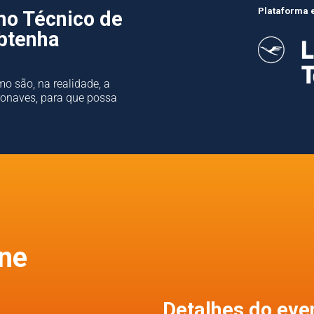
Plataforma 
mo Técnico de
btenha
o são, na realidade, a
ronaves, para que possa
ine
Detalhes do eve