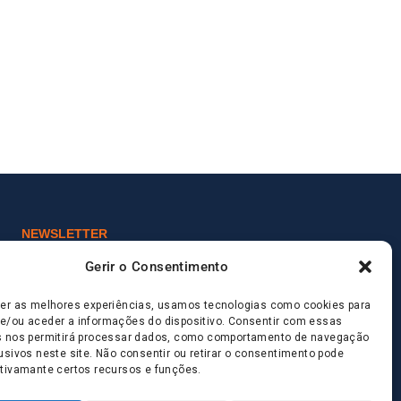
NEWSLETTER
Deixa que a nossas novidades voem
Gerir o Consentimento
até ti!
cer as melhores experiências, usamos tecnologias como cookies para
e/ou aceder a informações do dispositivo. Consentir com essas
s nos permitirá processar dados, como comportamento de navegação
usivos neste site. Não consentir ou retirar o consentimento pode
ativamante certos recursos e funções.
Submeter