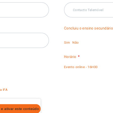
Concluiu o ensino secundári
Sim
Não
Horário
Evento online - 16H00
a IFA
 e ativar este conteúdo