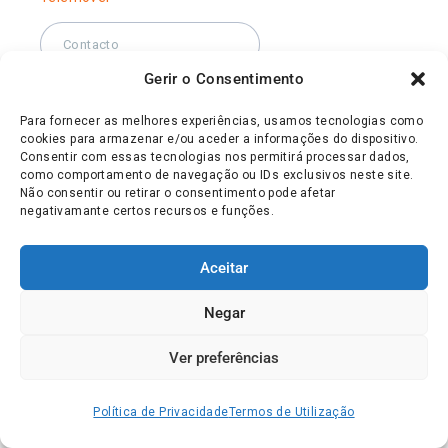
Gerir o Consentimento
País de residência
Para fornecer as melhores experiências, usamos tecnologias como
cookies para armazenar e/ou aceder a informações do dispositivo.
Consentir com essas tecnologias nos permitirá processar dados,
como comportamento de navegação ou IDs exclusivos neste site.
Não consentir ou retirar o consentimento pode afetar
Precisa de visto para realizar os
negativamante certos recursos e funções.
exames presenciais?
Aceitar
Sim
Não
Negar
Possui experiência prévia na
área?
Ver preferências
Sim
Não
Política de Privacidade
Termos de Utilização
Tem proficiência em inglês?