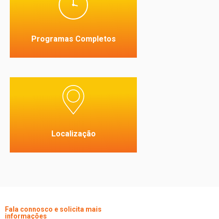
Aprendizagem Flexível
Cursos disponíveis: AB
Initio, E-Learning,
Examinação
Programas Completos
Localização
- Exames presenciais em
centros certificados na
Europa.
Localização
Fala connosco e solicita mais
informações