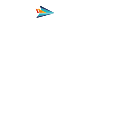
WEBINAR
OPEN DAY
PT
EN
IFA INDUSTRIES
Manutenção de Aeronaves
Cursos
Sobre Nós
A profissão TMA
Academia de Aviação
Aeronaves Pipistrel
Contactos