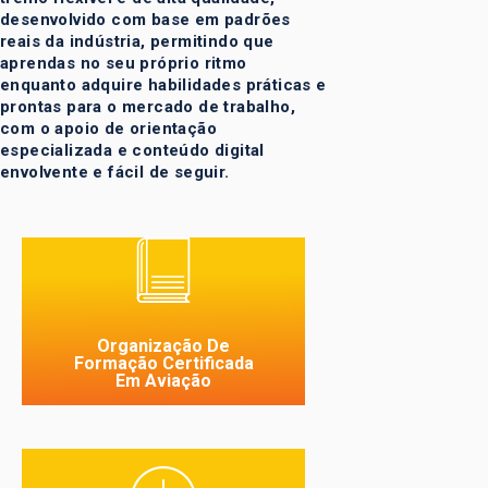
desenvolvido com base em padrões
reais da indústria, permitindo que
aprendas no seu próprio ritmo
enquanto adquire habilidades práticas e
prontas para o mercado de trabalho,
com o apoio de orientação
especializada e conteúdo digital
envolvente e fácil de seguir.
Parte-147 ANAC/EASA
Organização de formação
em aviação aprovada com
campus em Portugal e
Organização De
parcerias em toda a
Formação Certificada
Em Aviação
Europa.