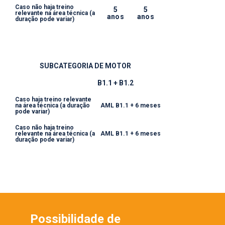
Caso não haja treino
5
5
relevante na área técnica (a
anos
anos
duração pode variar)​
SUBCATEGORIA DE MOTOR
B1.1 + B1.2
Caso haja treino relevante
na área técnica (a duração
AML B1.1 + 6 meses
pode variar)​
Caso não haja treino
relevante na área técnica (a
AML B1.1 + 6 meses
duração pode variar)​
Possibilidade de