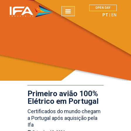
OPEN DAY
PT
EN
IFA INDUSTRIES
Manutenção de Aeronaves
Cursos
Sobre Nós
A profissão TMA
Academia de Aviação
Aeronaves Pipistrel
Primeiro avião 100%
Contactos
Elétrico em Portugal
Certificados do mundo chegam
a Portugal após aquisição pela
Ifa
NOTÍCIAS