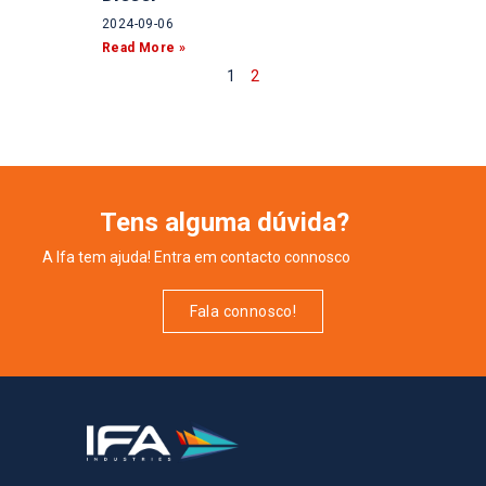
2024-09-06
Read More »
1
2
Tens alguma dúvida?
A Ifa tem ajuda! Entra em contacto connosco
Fala connosco!