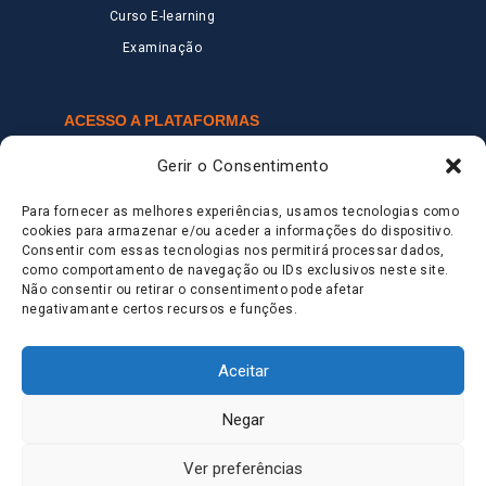
Curso E-learning
Examinação
ACESSO A PLATAFORMAS
IFA Moodle
Gerir o Consentimento
Plataforma FLEX
Para fornecer as melhores experiências, usamos tecnologias como
cookies para armazenar e/ou aceder a informações do dispositivo.
NEWSLETTER
Consentir com essas tecnologias nos permitirá processar dados,
Deixa que a nossas novidades voem até ti!
como comportamento de navegação ou IDs exclusivos neste site.
Não consentir ou retirar o consentimento pode afetar
negativamante certos recursos e funções.
Aceitar
Submeter
Negar
Ver preferências
© 2026 Grupo IFA – Todos os direitos